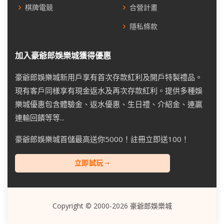
棋牌電競
合營計畫
隱私條款
加入豪爺郎娛樂城獲得優惠
豪爺郎娛樂城新用戶享有首次存款紅利及開戶特製禮品。
現有客戶同樣享有現金返水及再次存款紅利。提供多種娛
樂城優惠包含體驗金、返水優惠、生日禮、介紹金、連贏
連輸回饋等等...
豪爺郎娛樂城首儲最高送你5000！註冊立即送100！
立即試玩
Copyright © 2000-2026 豪爺郎娛樂城