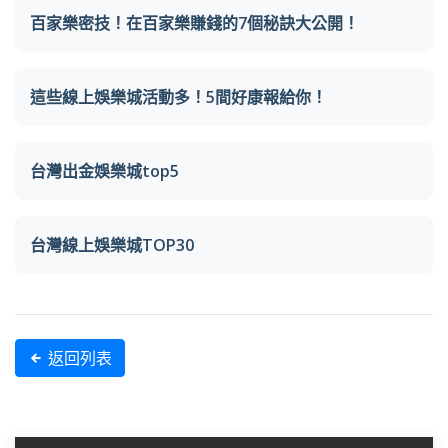
百家樂密技！在百家樂賺錢的7個秘訣大公開！
這些線上娛樂城活動多！5間好康報給你！
台灣出金娛樂城top5
台灣線上娛樂城TOP30
返回列表