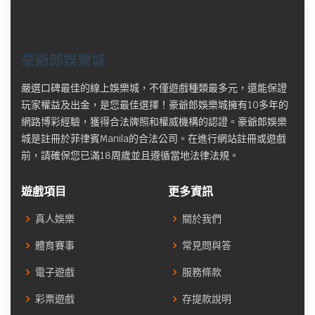
豪爺郎娛樂城
嚴選口碑最佳的線上娛樂城，不僅遊戲種類最多元，還能保證
玩家權益及出金，是您最佳選擇！豪爺郎娛樂城擁有10多年的
網路博彩經驗，獲得合法牌照和權威機構的認證。豪爺郎娛樂
城是註冊於菲律賓Manila的合法公司。在進行網站註冊或遊戲
前，請確保您已滿18周歲並且遵循當地法律法規。
遊戲項目
更多資訊
真人娛樂
關於我們
體育賽事
常見問與答
電子遊戲
服務條款
彩票遊戲
存提款說明