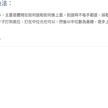
負法：
多，主要是體現在如何退和如何進上面，如退時不每手都退，採取
下子打到高位，打在中位元也可以，然後以中位數為基礎，逐步
。