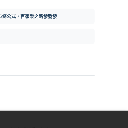
5條公式，百家樂之路發發發