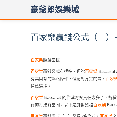
豪爺郎娛樂城
首頁
娛樂城資訊
百家樂贏錢公式（一）-
百家樂贏錢公式（一）
百家樂
賺錢密技
百家樂
贏錢公式有很多，但說
百家樂
Bacca
有其固有的爆路條件，但絕對肯定的是，
百家
擇優選擇。
百家樂
Baccarat 的作戰方案實在太多
行的打法有雷同，以下是針對幾種
百家樂
Bac
百家樂
贏錢公式（二）掌握5條公式，
百家樂
之