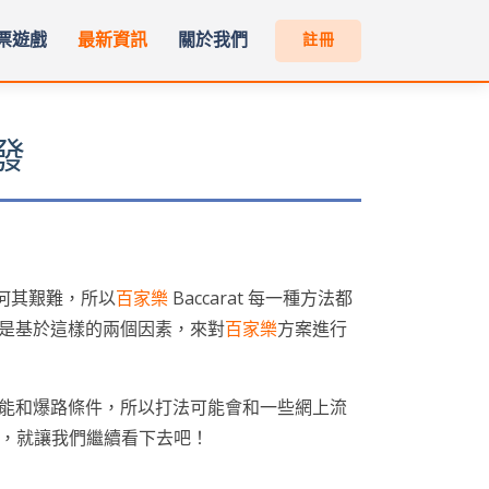
票遊戲
最新資訊
關於我們
註冊
發
利何其艱難，所以
百家樂
Baccarat 每一種方法都
，也是基於這樣的兩個因素，來對
百家樂
方案進行
的性能和爆路條件，所以打法可能會和一些網上流
介紹，就讓我們繼續看下去吧！