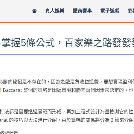
掌握5條公式，百家樂之路發發發
真人娛樂
體育賽事
電子遊戲
彩
-掌握5條公式，百家樂之路發發
rat必勝的秘招是不存在的，因為遊戲是負收益遊戲，要想實現盈
樂
Baccarat 整個的策略是圍繞風險和勝率兩個因素來決定的
了，各種打法都是需要透過實戰而形成，再加上程式設計海量檢測它
carat 的技巧與大法進行介紹，由於篇幅的關係將分為 2 篇來
路發發發