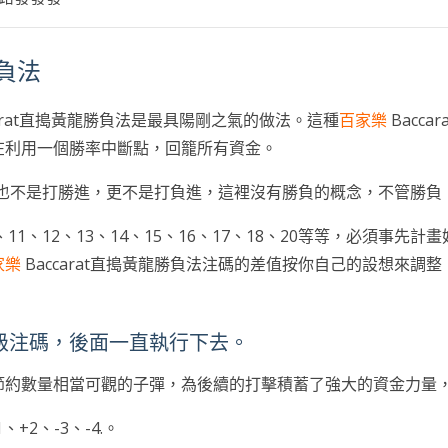
負法
carat直搗黃龍勝負法是最具陽剛之氣的做法。這種
百家樂
Bacc
在利用一個勝率中斷點，回籠所有資金。
直纜，也不是打勝進，更不是打負進，這裡沒有勝負的概念，不管勝
0、11、12、13、14、15、16、17、18、20等等，必須
家樂
Baccarat直搗黃龍勝負法注碼的差值按你自己的設想來
級注碼，後面一直執行下去。
節約數量相當可觀的子彈，為後續的打擊積蓄了強大的資金力量
、+2、-3、-4.。