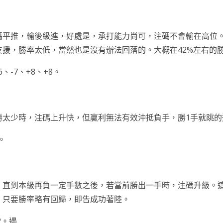
碼平推，輸後級進，好處是，承打能力尚可，注碼不會輸在高位
援，勝率太低，當然也是沒有辦法回落的。大概在42%左右的
6、-7、+8、+8。
勝太少時，注碼上升快，但贏利無法有效沖抵負手，勝1手就跳的
。
，直到本級再負一定手數之後，若當前勝出一手時，注碼升級。
，只要勝率略有回歸，即告成功著陸。
2。遇