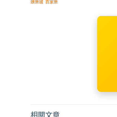
娛樂城
百家樂
相關文章